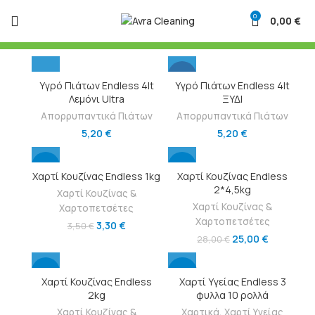
0
0,00
€
HOT
Υγρό Πιάτων Endless 4lt
Υγρό Πιάτων Endless 4lt
Λεμόνι Ultra
ΞΥΔΙ
Απορρυπαντικά Πιάτων
Απορρυπαντικά Πιάτων
5,20
€
5,20
€
-6%
-11%
Χαρτί Κουζίνας Endless 1kg
Χαρτί Κουζίνας Endless
2*4,5kg
Χαρτί Κουζίνας &
Χαρτί Κουζίνας &
Χαρτοπετσέτες
Χαρτοπετσέτες
3,30
€
3,50
€
25,00
€
28,00
€
-9%
-29%
Χαρτί Κουζίνας Endless
Χαρτί Υγείας Endless 3
2kg
φυλλα 10 ρολλά
NEW
HOT
Χαρτί Κουζίνας &
Χαρτικά
,
Χαρτί Υγείας