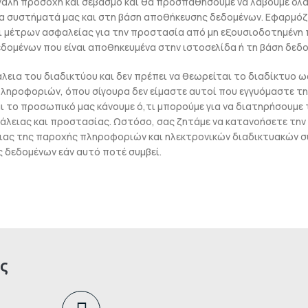
γάλη προσοχή και σεβασμό και θα προσπαθήσουμε να λάβουμε όλα
 συστήματά μας και στη βάση αποθήκευσης δεδομένων. Εφαρμόζου
αι μέτρων ασφαλείας για την προστασία από μη εξουσιοδοτημένη
ομένων που είναι αποθηκευμένα στην ιστοσελίδα ή τη βάση δεδο
άλεια του διαδικτύου και δεν πρέπει να θεωρείται το διαδίκτυο 
ληροφοριών, όπου σίγουρα δεν είμαστε αυτοί που εγγυόμαστε τ
και το προσωπικό μας κάνουμε ό,τι μπορούμε για να διατηρήσουμ
άλειας και προστασίας. Ωστόσο, σας ζητάμε να κατανοήσετε την 
ειας της παροχής πληροφοριών και ηλεκτρονικών διαδικτυακών σ
 δεδομένων εάν αυτό ποτέ συμβεί.
ς