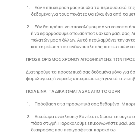
Εάν η επιχείρησή μας και όλα τα περιουσιακά τη
δεδομένα για τους πελάτες θα είναι ένα από τα μ
Εάν θα πρέπει να αποκαλύψουμε ή να κοινοποιήσ
ή να εφαρμόσουμε οποιαδήποτε σχέση μαζί σας. 
πελατών μας ή άλλων. Αυτό περιλαμβάνει την αντ
και τη μείωση του κινδύνου κλοπής πιστωτικών κ
ΠΡΟΣΔΙΟΡΙΣΜΟΣ ΧΡΟΝΟΥ ΑΠΟΘΗΚΕΥΣΗΣ ΤΩΝ ΠΡΟΣΩ
Διατηρούμε τα προσωπικά σας δεδομένα μόνο για όσ
φορολογικές ή νομικές υποχρεώσεις ή γενικά την επι
ΠΟΙΑ ΕΙΝΑΙ ΤΑ ΔΙΚΑΙΩΜΑΤΑ ΣΑΣ ΑΠΟ ΤΟ GDPR
Πρόσβαση στα προσωπικά σας δεδομένα: Μπορεί
Δικαίωμα ανάκλησης: Εάν έχετε δώσει τη συγκατ
πάσα στιγμή. Παρακαλούμε επικοινωνήστε μαζί μα
διαγραφής που περιγράφεται παρακάτω.