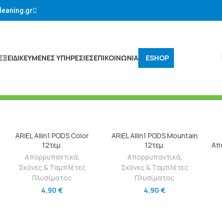
leaning.gr
ΕΞΕΙΔΙΚΕΥΜΈΝΕΣ ΥΠΗΡΕΣΊΕΣ
ΕΠΙΚΟΙΝΩΝΙΑ
ESHOP
ΠΡΟΣΘΉΚΗ ΣΤΟ ΚΑΛΆΘΙ
ΠΡΟΣΘΉΚΗ ΣΤΟ ΚΑΛΆΘΙ
ARIEL Allin1 PODS Color
ARIEL Allin1 PODS Mountain
12τεμ.
12τεμ.
Απ
Απορρυπαντικά
,
Απορρυπαντικά
,
Σκόνες & Ταμπλέτες
Σκόνες & Ταμπλέτες
Πλυσίματος
Πλυσίματος
4,90
€
4,90
€
ΠΡΟΣΘΉΚΗ ΣΤΟ ΚΑΛΆΘΙ