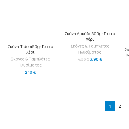
ΠΡΟΣΘΉΚΗ ΣΤΟ ΚΑΛΆΘΙ
Σκόνη Αρκάδι 500gr Για το
Χέρι
ΠΡΟΣΘΉΚΗ ΣΤΟ ΚΑΛΆΘΙ
Σκόνες & Ταμπλέτες
Σκόνη Tide 450gr Για το
Σκ
Χέρι
Πλυσίματος
Μ
Σκόνες & Ταμπλέτες
3,90
€
4,20
€
Πλυσίματος
2,10
€
1
2