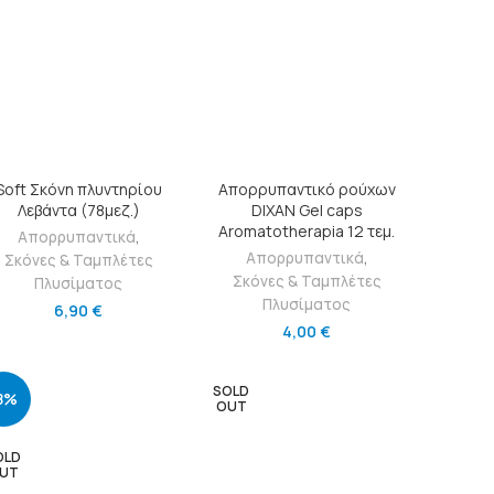
ΠΡΟΣΘΉΚΗ ΣΤΟ ΚΑΛΆΘΙ
ΠΡΟΣΘΉΚΗ ΣΤΟ ΚΑΛΆΘΙ
Soft Σκόνη πλυντηρίου
Απορρυπαντικό ρούχων
Λεβάντα (78μεζ.)
DIXAN Gel caps
Aromatotherapia 12 τεμ.
Απορρυπαντικά
,
Απορρυπαντικά
,
Σκόνες & Ταμπλέτες
Σκόνες & Ταμπλέτες
Πλυσίματος
Πλυσίματος
6,90
€
4,00
€
SOLD
8%
OUT
OLD
UT