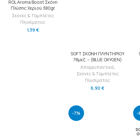
ROL Aroma Boost Σκόνη
Πλύσης Χεριού 380gr
Σκόνες & Ταμπλέτες
Πλυσίματος
1,39
€
ΠΡΟΣΘΉΚΗ ΣΤΟ ΚΑΛΆΘΙ
SOFT ΣΚΟΝΗ ΠΛΥΝΤΗΡΙΟΥ
78μεζ. – (BLUE OXYGEN)
Απορρυπαντικά
,
Σκόνες & Ταμπλέτες
Πλυσίματος
6,90
€
-7%
-
S
O