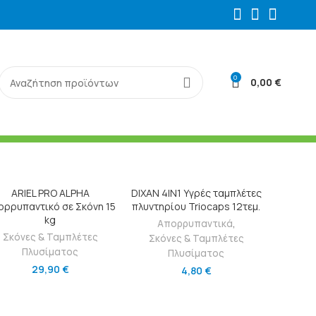
0
0,00
€
ΠΡΟΣΘΉΚΗ ΣΤΟ ΚΑΛΆΘΙ
ΠΡΟΣΘΉΚΗ ΣΤΟ ΚΑΛΆΘΙ
ARIEL PRO ALPHA
DIXAN 4IN1 Υγρές ταμπλέτες
ορρυπαντικό σε Σκόνη 15
πλυντηρίου Triocaps 12τεμ.
kg
Απορρυπαντικά
,
Σκόνες & Ταμπλέτες
Σκόνες & Ταμπλέτες
Πλυσίματος
Πλυσίματος
29,90
€
4,80
€