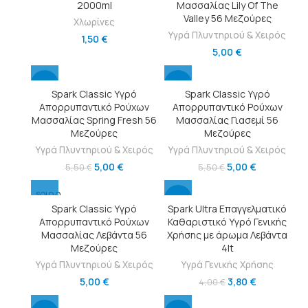
2000ml
Μασσαλίας Lily Of The
Valley 56 Μεζούρες
Χλωρίνες
Υγρά Πλυντηριού & Χειρός
1,50
€
5,00
€
-9%
-9%
Spark Classic Υγρό
Spark Classic Υγρό
Απορρυπαντικό Ρούχων
Απορρυπαντικό Ρούχων
SOLD O
SOLD O
Μασσαλίας Spring Fresh 56
Μασσαλίας Γιασεμί 56
UT
UT
Μεζούρες
Μεζούρες
HOT
Υγρά Πλυντηριού & Χειρός
Υγρά Πλυντηριού & Χειρός
5,00
€
5,00
€
5,50
€
5,50
€
SOLD O
-5%
UT
Spark Classic Υγρό
Spark Ultra Επαγγελματικό
Απορρυπαντικό Ρούχων
Καθαριστικό Υγρό Γενικής
Μασσαλίας Λεβάντα 56
Χρήσης με άρωμα Λεβάντα
Μεζούρες
4lt
Υγρά Πλυντηριού & Χειρός
Υγρά Γενικής Χρήσης
5,00
€
3,80
€
4,00
€