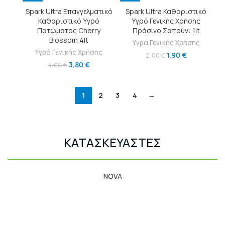
-5%
-5%
Spark Ultra Επαγγελματικό
Spark Ultra Καθαριστικό
Καθαριστικό Υγρό
Υγρό Γενικής Χρήσης
Πατώματος Cherry
Πράσινο Σαπούνι 1lt
Blossom 4lt
Υγρά Γενικής Χρήσης
Υγρά Γενικής Χρήσης
1,90
€
2,00
€
3,80
€
4,00
€
1
2
3
4
→
ΚΑΤΑΣΚΕΥΑΣΤΕΣ
NOVA