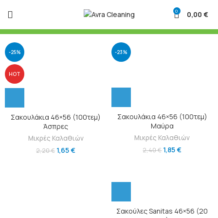
0
0,00
€
-25%
-23%
HOT
Σακουλάκια 46×56 (100τεμ)
Σακουλάκια 46×56 (100τεμ)
Μαύρα
Άσπρες
Μικρές Καλαθιών
Μικρές Καλαθιών
1,85
€
1,65
€
2,40
€
2,20
€
Σακούλες Sanitas 46×56 (20