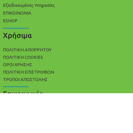
Εξειδικευμένες Υπηρεσίες
ΕΠΙΚΟΙΝΩΝΙΑ
ESHOP
Χρήσιμα
ΠΟΛΙΤΙΚΉ ΑΠΟΡΡΉΤΟΥ
ΠΟΛΊΤΙΚΗ COOKIES
ΌΡΟΙ ΧΡΉΣΗΣ
ΠΟΛΙΤΙΚΉ ΕΠΙΣΤΡΟΦΏΝ
ΤΡΌΠΟΙ ΑΠΟΣΤΟΛΉΣ
Επικοινωνία
+30 2102533809
info@avracleaning.gr
Ερμωνάσσης 3, Αθήνα Τ.Κ 11142