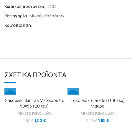
Κωδικός προϊόντος:
5102
Κατηγορία:
Μικρές Καλαθιών
Κοινοποίηση:
ΣΧΕΤΙΚΆ ΠΡΟΪΌΝΤΑ
-17%
-23%
Σακούλες Sanitas Με Χερούλια
Σακουλάκια 46×56 (100τεμ)
50×55 (20 τεμ)
Μαύρα
Μικρές Καλαθιών
Μικρές Καλαθιών
1,50
€
1,85
€
1,80
€
2,40
€