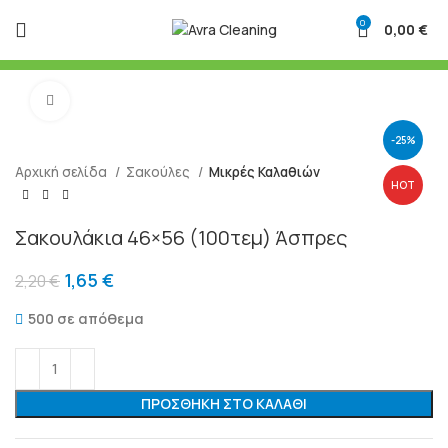
0
0,00
€
Μεγένθυση
-25%
Αρχική σελίδα
Σακούλες
Μικρές Καλαθιών
HOT
Σακουλάκια 46×56 (100τεμ) Άσπρες
1,65
€
2,20
€
500 σε απόθεμα
ΠΡΟΣΘΉΚΗ ΣΤΟ ΚΑΛΆΘΙ