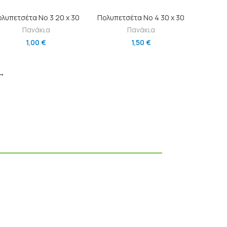
ΠΡΟΣΘΉΚΗ ΣΤΟ ΚΑΛΆΘΙ
ΠΡΟΣΘΉΚΗ ΣΤΟ ΚΑΛΆΘΙ
λυπετσέτα Νο 3 20 x 30
Πολυπετσέτα Νο 4 30 x 30
Πανάκια
Πανάκια
1,00
€
1,50
€
→