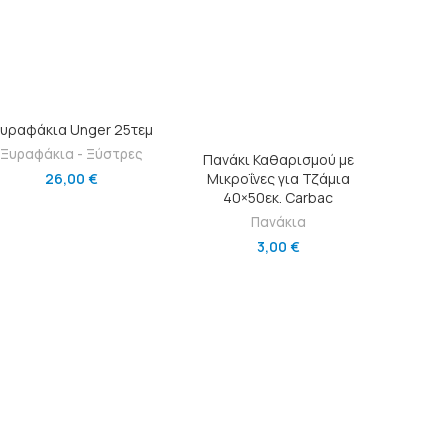
ΠΡΟΣΘΉΚΗ ΣΤΟ ΚΑΛΆΘΙ
υραφάκια Unger 25τεμ
ΠΡΟΣΘΉΚΗ ΣΤΟ ΚΑΛΆΘΙ
Ξυραφάκια - Ξύστρες
Πανάκι Καθαρισμού με
Μικροΐνες για Τζάμια
26,00
€
40×50εκ. Carbac
Πανάκια
3,00
€