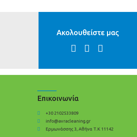
Ακολουθείστε μας
Επικοινωνία
+30 2102533809
info@avracleaning.gr
Ερμωνάσσης 3, Αθήνα Τ.Κ 11142