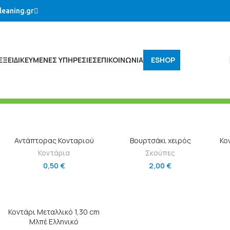
leaning.gr
ΕΞΕΙΔΙΚΕΥΜΈΝΕΣ ΥΠΗΡΕΣΊΕΣ
ΕΠΙΚΟΙΝΩΝΙΑ
ESHOP
ΠΡΟΣΘΉΚΗ ΣΤΟ ΚΑΛΆΘΙ
ΠΡΟΣΘΉΚΗ ΣΤΟ ΚΑΛΆΘΙ
Αντάπτορας Κονταριού
Βουρτσάκι χειρός
Κο
Κοντάρια
Σκούπες
0,50
€
2,00
€
ΠΡΟΣΘΉΚΗ ΣΤΟ ΚΑΛΆΘΙ
Κοντάρι Μεταλλικό 1,30 cm
Μλπέ Ελληνικό