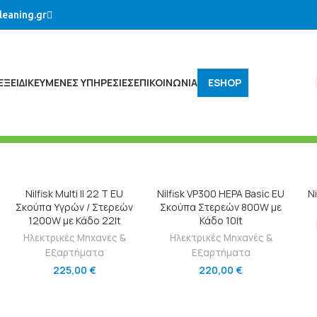
leaning.gr
ΕΞΕΙΔΙΚΕΥΜΈΝΕΣ ΥΠΗΡΕΣΊΕΣ
ΕΠΙΚΟΙΝΩΝΙΑ
ESHOP
ΠΡΟΣΘΉΚΗ ΣΤΟ ΚΑΛΆΘΙ
ΠΡΟΣΘΉΚΗ ΣΤΟ ΚΑΛΆΘΙ
Nilfisk Multi II 22 T EU
Nilfisk VP300 HEPA Basic EU
N
Σκούπα Υγρών / Στερεών
Σκούπα Στερεών 800W με
1200W με Κάδο 22lt
Κάδο 10lt
Ηλεκτρικές Μηχανές &
Ηλεκτρικές Μηχανές &
Εξαρτήματα
Εξαρτήματα
225,00
€
220,00
€