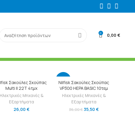
0
0,00
€
-1%
ΠΡΟΣΘΉΚΗ ΣΤΟ ΚΑΛΆΘΙ
ΠΡΟΣΘΉΚΗ ΣΤΟ ΚΑΛΆΘΙ
ilfisk Σακούλες Σκούπας
Nilfisk Σακούλες Σκούπας
Multi II 22T 4τμχ
VP300 HEPA BASIC 10τεμ
Ηλεκτρικές Μηχανές &
Ηλεκτρικές Μηχανές &
Εξαρτήματα
Εξαρτήματα
26,00
€
35,50
€
36,00
€