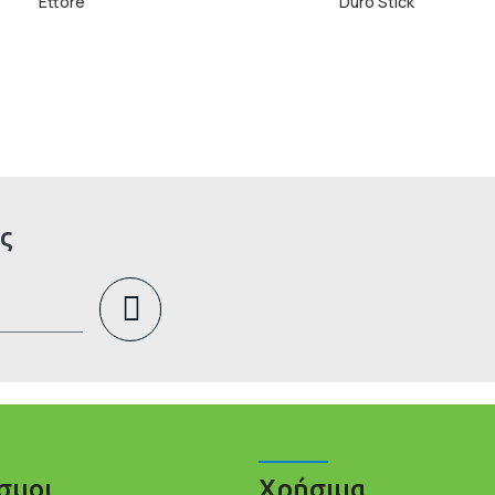
Ettore
Duro Stick
ς
σμοι
Χρήσιμα