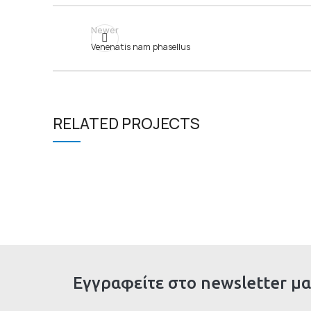
Newer
Venenatis nam phasellus
RELATED PROJECTS
SUSPENDISSE QUAM AT
KITCHEN
VESTIBULUM
Εγγραφείτε στο newsletter μα