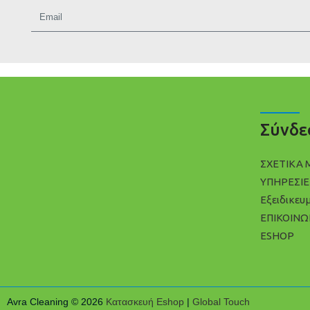
Σύνδε
ΣΧΕΤΙΚΑ 
ΥΠΗΡΕΣΙΕ
Εξειδικευ
ΕΠΙΚΟΙΝΩ
ESHOP
Avra Cleaning © 2026
Κατασκευή Eshop
|
Global Touch