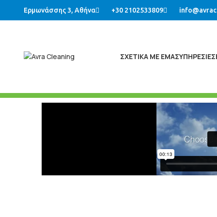
Ερμωνάσσης 3, Αθήνα
+30 2102533809
info@avrac
ΣΧΕΤΙΚΑ ΜΕ ΕΜΑΣ
ΥΠΗΡΕΣΙΕΣ