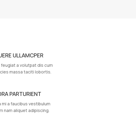
UERE ULLAMCPER
 feugiat a volutpat dis cum
icies massa taciti lobortis.
ORA PARTURIENT
 mi a faucibus vestibulum
m nam aliquet adipiscing.