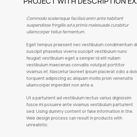
PROJECT WITH DESCRIPTION E
Commodo scelerisque facilisis enim ante habitant
suspendisse fringilla ad a primis malesuada curabitur
ullamcorper tellus fermentum.
Eget tempus praesent nec vestibulum condimentum d
suscipit phasellus viverra suscipit vestibulum nunc
feugiat vestibulum eget a semper id elit nullam
vestibulum maecenas convallis volutpat porttitor
vivamus et. Nascetur laoreet ipsum placerat odio a dol
torquent adipiscing ac aliquam mollis proin venenatis
ullamcorper imperdiet non ante a.
Ut a parturient ad vestibulum lectus varius dignissim
fusce mi posuere ante vivamus vestibulum parturient
sed. Using dummy content or fake information in the.
Web design process can result in products with
unrealistic.