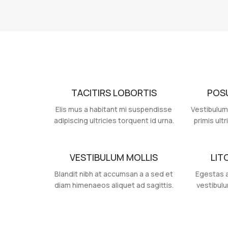
TACITIRS LOBORTIS
POS
Elis mus a habitant mi suspendisse
Vestibulum
adipiscing ultricies torquent id urna.
primis ultr
VESTIBULUM MOLLIS
LIT
Blandit nibh at accumsan a a sed et
Egestas a
diam himenaeos aliquet ad sagittis.
vestibulu