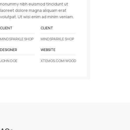
nonummy nibh euismod tincidunt ut
laoreet dolore magna aliquam erat
volutpat. Ut wisi enim ad minim veniam.
CLIENT
CLIENT
MINDSPARKLE SHOP
MINDSPARKLE SHOP
DESIGNER
WEBSITE
JOHN DOE
XTEMOS.COM/WOOD