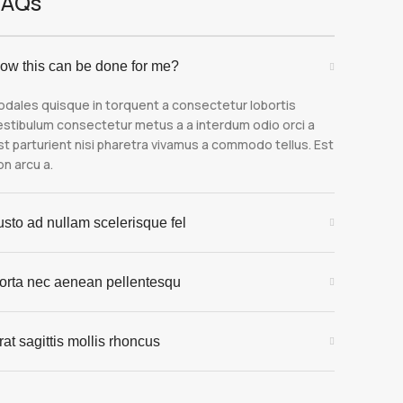
FAQs
ow this can be done for me?
odales quisque in torquent a consectetur lobortis
estibulum consectetur metus a a interdum odio orci a
st parturient nisi pharetra vivamus a commodo tellus. Est
on arcu a.
usto ad nullam scelerisque fel
orta nec aenean pellentesqu
rat sagittis mollis rhoncus