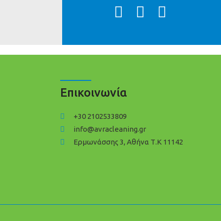
Επικοινωνία
+30 2102533809
info@avracleaning.gr
Ερμωνάσσης 3, Αθήνα Τ.Κ 11142