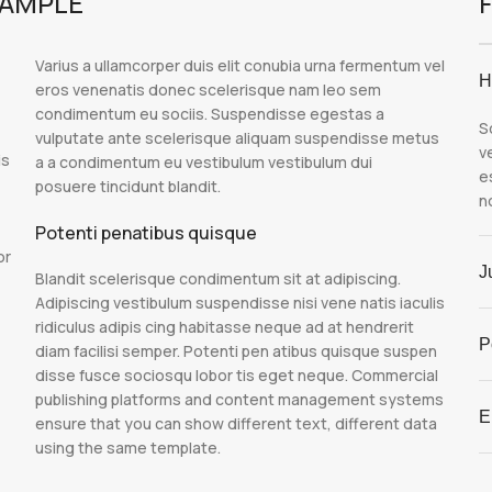
XAMPLE
Varius a ullamcorper duis elit conubia urna fermentum vel
H
eros venenatis donec scelerisque nam leo sem
condimentum eu sociis. Suspendisse egestas a
S
vulputate ante scelerisque aliquam suspendisse metus
v
is
a a condimentum eu vestibulum vestibulum dui
e
posuere tincidunt blandit.
n
Potenti penatibus quisque
or
J
Blandit scelerisque condimentum sit at adipiscing.
Adipiscing vestibulum suspendisse nisi vene natis iaculis
ridiculus adipis cing habitasse neque ad at hendrerit
P
diam facilisi semper. Potenti pen atibus quisque suspen
disse fusce sociosqu lobor tis eget neque. Commercial
publishing platforms and content management systems
E
ensure that you can show different text, different data
using the same template.