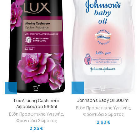
Johnson’s Baby Oil 300 ml
Lux Alluring Cashmere
Αφρόλουτρο 560ml
Είδη Προσωπικής Υγιεινής
,
Είδη Προσωπικής Υγιεινής
,
Φροντίδα Σώματος
Φροντίδα Σώματος
2,90
€
3,25
€