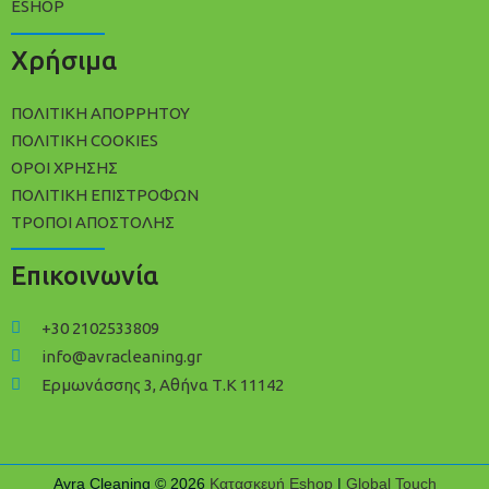
ESHOP
Χρήσιμα
ΠΟΛΙΤΙΚΉ ΑΠΟΡΡΉΤΟΥ
ΠΟΛΊΤΙΚΗ COOKIES
ΌΡΟΙ ΧΡΉΣΗΣ
ΠΟΛΙΤΙΚΉ ΕΠΙΣΤΡΟΦΏΝ
ΤΡΌΠΟΙ ΑΠΟΣΤΟΛΉΣ
Επικοινωνία
+30 2102533809
info@avracleaning.gr
Ερμωνάσσης 3, Αθήνα Τ.Κ 11142
Avra Cleaning © 2026
Κατασκευή Eshop
|
Global Touch