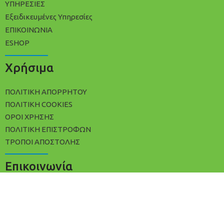
ΥΠΗΡΕΣΙΕΣ
Εξειδικευμένες Υπηρεσίες
ΕΠΙΚΟΙΝΩΝΙΑ
ESHOP
Χρήσιμα
ΠΟΛΙΤΙΚΉ ΑΠΟΡΡΉΤΟΥ
ΠΟΛΊΤΙΚΗ COOKIES
ΌΡΟΙ ΧΡΉΣΗΣ
ΠΟΛΙΤΙΚΉ ΕΠΙΣΤΡΟΦΏΝ
ΤΡΌΠΟΙ ΑΠΟΣΤΟΛΉΣ
Επικοινωνία
+30 2102533809
info@avracleaning.gr
Ερμωνάσσης 3, Αθήνα Τ.Κ 11142