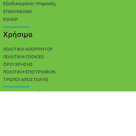
Εξειδικευμένες Υπηρεσίες
ΕΠΙΚΟΙΝΩΝΙΑ
ESHOP
Χρήσιμα
ΠΟΛΙΤΙΚΉ ΑΠΟΡΡΉΤΟΥ
ΠΟΛΊΤΙΚΗ COOKIES
ΌΡΟΙ ΧΡΉΣΗΣ
ΠΟΛΙΤΙΚΉ ΕΠΙΣΤΡΟΦΏΝ
ΤΡΌΠΟΙ ΑΠΟΣΤΟΛΉΣ
Επικοινωνία
+30 2102533809
info@avracleaning.gr
Ερμωνάσσης 3, Αθήνα Τ.Κ 11142