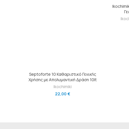
Ikochimi
Γε
Ikoc
ΠΡΟΣΘΉΚΗ ΣΤΟ ΚΑΛΆΘΙ
Septoforte 10 Καθαριστικό Γενικής
Χρήσης με Απολυμαντική Δράση 10lt
Ikochimiki
22,00
€