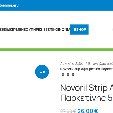
leaning.gr
ΕΞΕΙΔΙΚΕΥΜΈΝΕΣ ΥΠΗΡΕΣΊΕΣ
ΕΠΙΚΟΙΝΩΝΙΑ
ESHOP
Αρχική σελίδα
Επαγγελματικ
Novoril Strip Αφαιρετικό Παρκετ
-4%
Novoril Strip
Παρκετίνης 5
26,00
€
27,00
€