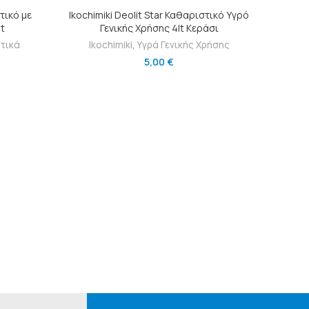
Ι
ΠΡΟΣΘΉΚΗ ΣΤΟ ΚΑΛΆΘΙ
τικό με
Ikochimiki Deolit Star Καθαριστικό Υγρό
Υγρό Κα
t
Γενικής Χρήσης 4lt Κεράσι
τικά
Ikochimiki
,
Υγρά Γενικής Χρήσης
Ik
5,00
€