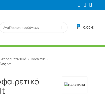
0
0,00
€
ά Απορρυπαντικά
Ikochimiki
ίνης 5lt
 Αφαιρετικό
lt