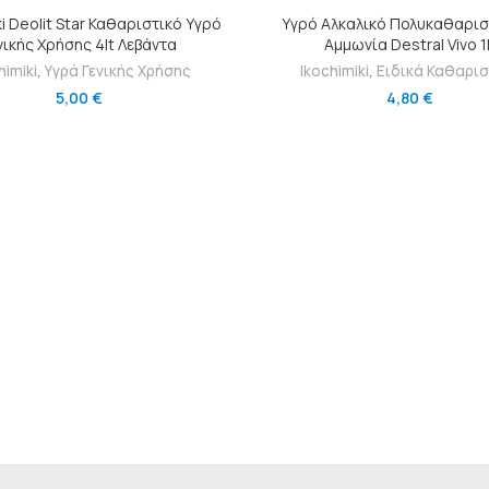
ΠΡΟΣΘΉΚΗ ΣΤΟ ΚΑΛΆΘΙ
ΠΡΟΣΘΉΚΗ ΣΤΟ ΚΑΛΆΘ
ki Deolit Star Καθαριστικό Υγρό
Υγρό Αλκαλικό Πολυκαθαρισ
νικής Χρήσης 4lt Λεβάντα
Aμμωνία Destral Vivo 1l
himiki
,
Υγρά Γενικής Χρήσης
Ikochimiki
,
Ειδικά Καθαρισ
5,00
€
4,80
€