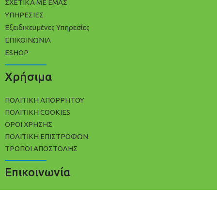
ΣΧΕΤΙΚΑ ΜΕ ΕΜΑΣ
ΥΠΗΡΕΣΙΕΣ
Εξειδικευμένες Υπηρεσίες
ΕΠΙΚΟΙΝΩΝΙΑ
ESHOP
Χρήσιμα
ΠΟΛΙΤΙΚΉ ΑΠΟΡΡΉΤΟΥ
ΠΟΛΊΤΙΚΗ COOKIES
ΌΡΟΙ ΧΡΉΣΗΣ
ΠΟΛΙΤΙΚΉ ΕΠΙΣΤΡΟΦΏΝ
ΤΡΌΠΟΙ ΑΠΟΣΤΟΛΉΣ
Επικοινωνία
+30 2102533809
info@avracleaning.gr