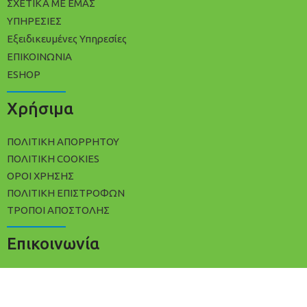
ΣΧΕΤΙΚΑ ΜΕ ΕΜΑΣ
ΥΠΗΡΕΣΙΕΣ
Εξειδικευμένες Υπηρεσίες
ΕΠΙΚΟΙΝΩΝΙΑ
ESHOP
Χρήσιμα
ΠΟΛΙΤΙΚΉ ΑΠΟΡΡΉΤΟΥ
ΠΟΛΊΤΙΚΗ COOKIES
ΌΡΟΙ ΧΡΉΣΗΣ
ΠΟΛΙΤΙΚΉ ΕΠΙΣΤΡΟΦΏΝ
ΤΡΌΠΟΙ ΑΠΟΣΤΟΛΉΣ
Επικοινωνία
+30 2102533809
info@avracleaning.gr