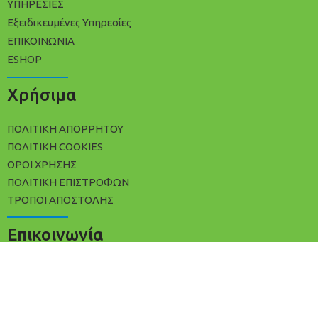
ΥΠΗΡΕΣΙΕΣ
Εξειδικευμένες Υπηρεσίες
ΕΠΙΚΟΙΝΩΝΙΑ
ESHOP
Χρήσιμα
ΠΟΛΙΤΙΚΉ ΑΠΟΡΡΉΤΟΥ
ΠΟΛΊΤΙΚΗ COOKIES
ΌΡΟΙ ΧΡΉΣΗΣ
ΠΟΛΙΤΙΚΉ ΕΠΙΣΤΡΟΦΏΝ
ΤΡΌΠΟΙ ΑΠΟΣΤΟΛΉΣ
Επικοινωνία
+30 2102533809
info@avracleaning.gr
Ερμωνάσσης 3, Αθήνα Τ.Κ 11142