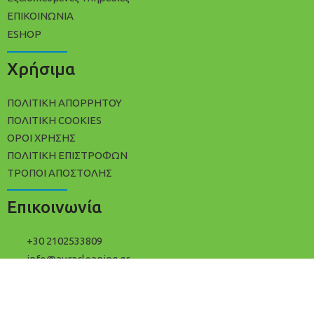
ΕΠΙΚΟΙΝΩΝΙΑ
ESHOP
Χρήσιμα
ΠΟΛΙΤΙΚΉ ΑΠΟΡΡΉΤΟΥ
ΠΟΛΊΤΙΚΗ COOKIES
ΌΡΟΙ ΧΡΉΣΗΣ
ΠΟΛΙΤΙΚΉ ΕΠΙΣΤΡΟΦΏΝ
ΤΡΌΠΟΙ ΑΠΟΣΤΟΛΉΣ
Επικοινωνία
+30 2102533809
info@avracleaning.gr
Ερμωνάσσης 3, Αθήνα Τ.Κ 11142