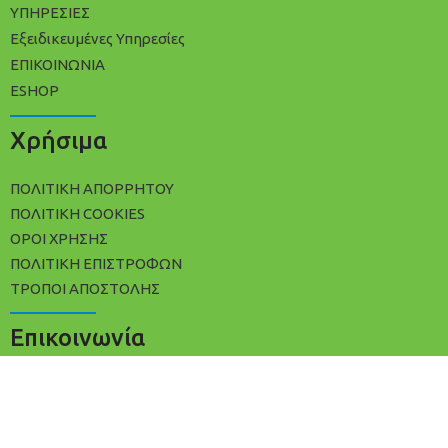
ΥΠΗΡΕΣΙΕΣ
Εξειδικευμένες Υπηρεσίες
ΕΠΙΚΟΙΝΩΝΙΑ
ESHOP
Χρήσιμα
ΠΟΛΙΤΙΚΉ ΑΠΟΡΡΉΤΟΥ
ΠΟΛΊΤΙΚΗ COOKIES
ΌΡΟΙ ΧΡΉΣΗΣ
ΠΟΛΙΤΙΚΉ ΕΠΙΣΤΡΟΦΏΝ
ΤΡΌΠΟΙ ΑΠΟΣΤΟΛΉΣ
Επικοινωνία
+30 2102533809
info@avracleaning.gr
Ερμωνάσσης 3, Αθήνα Τ.Κ 11142