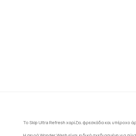
To Skip Ultra Refresh χαρίζει φρεσκάδα και υπέροχο 
Η σειρά Wonder Wash είναι ειδικά σχεδιασμένη για σύν