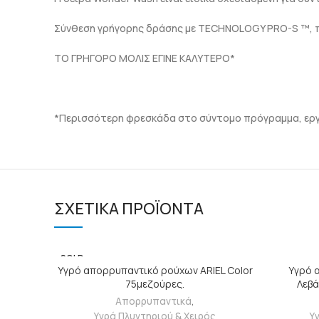
Σύνθεση γρήγορης δράσης με TECHNOLOGY PRO-S ™, π
ΤΟ ΓΡΗΓΟΡΟ ΜΟΛΙΣ ΕΓΙΝΕ ΚΑΛΥΤΕΡΟ*
*Περισσότερη φρεσκάδα στο σύντομο πρόγραμμα, εργασ
ΣΧΕΤΙΚΆ ΠΡΟΪΌΝΤΑ
SOLD
ΔΙΑΒΆΣΤΕ ΠΕΡΙΣΣΌΤΕΡΑ
OUT
Υγρό απορρυπαντικό ρούχων ARIEL Color
Υγρό 
75μεζούρες.
Λεβά
Απορρυπαντικά
,
Υγρά Πλυντηριού & Χειρός
Υ