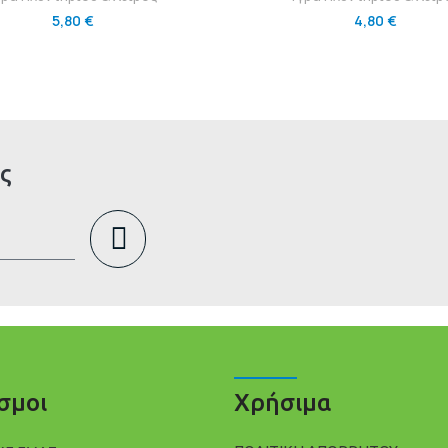
5,80
€
4,80
€
ς
σμοι
Χρήσιμα