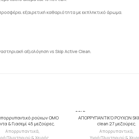
ροσφέρει εξαιρετική καθαριότητα με εκπληκτικό άρωμα.
τηριακή αξιολόγηση vs Skip Active Clean.
SOLD
ΠΡΟΣΘΉΚΗ ΣΤΟ ΚΑΛΆΘΙ
ΔΙΑΒΆΣΤΕ ΠΕΡΙΣΣΌΤΕΡ
OUT
απορρυπαντικό ρούχων OMO
ΑΠΟΡΡΥΠΑΝΤΙΚΌ ΡΟΥΧΩΝ SKIP
ντα & Γιασεμί 45 μεζούρες.
clean 27 μεζούρες.
Απορρυπαντικά
,
Απορρυπαντικά
,
γρά Πλυντηριού & Χειρός
Υγρά Πλυντηριού & Χειρ