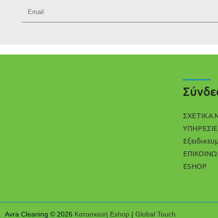
Σύνδε
ΣΧΕΤΙΚΑ 
ΥΠΗΡΕΣΙΕ
Εξειδικευ
ΕΠΙΚΟΙΝΩ
ESHOP
Avra Cleaning © 2026
Κατασκευή Eshop
|
Global Touch