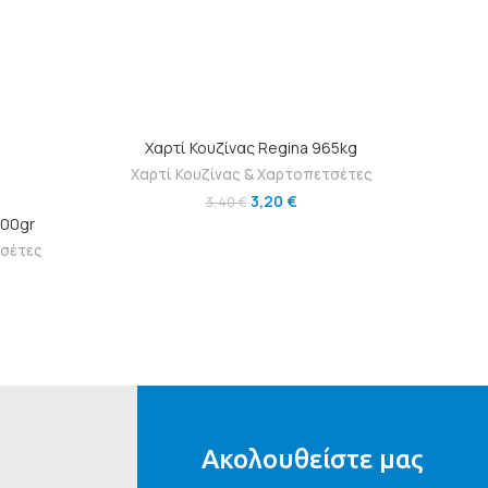
ΠΡΟΣΘΉΚΗ ΣΤΟ ΚΑΛΆΘΙ
Χαρτί Κουζίνας Regina 965kg
Χαρτί Κουζίνας & Χαρτοπετσέτες
3,20
€
3,40
€
Ι
800gr
Χαρ
τσέτες
Ακολουθείστε μας