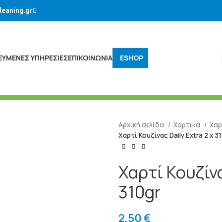
leaning.gr
ΚΕΥΜΈΝΕΣ ΥΠΗΡΕΣΊΕΣ
ΕΠΙΚΟΙΝΩΝΙΑ
ESHOP
Αρχική σελίδα
Χαρτικά
Χαρ
Χαρτί Κουζίνας Daily Extra 2 x 3
Χαρτί Κουζίνα
310gr
2,50
€