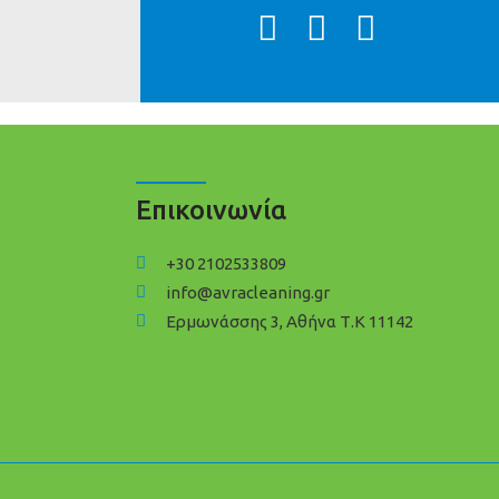
Επικοινωνία
+30 2102533809
info@avracleaning.gr
Ερμωνάσσης 3, Αθήνα Τ.Κ 11142