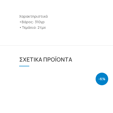
Χαρακτηριστικά
•Βάρος: 310γρ
•Τεμάχια: 2τμχ
ΣΧΕΤΙΚΆ ΠΡΟΪΌΝΤΑ
-6%