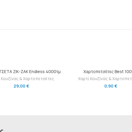
ΠΡΟΣΘΉΚΗ ΣΤΟ ΚΑΛΆΘΙ
ΠΡΟΣΘΉΚΗ ΣΤΟ ΚΑΛΆΘ
ΤΣΕΤΑ ΖΙΚ-ΖΑΚ Endless 4000τμ
Χαρτοπετσέτες Best 100
 Κουζίνας & Χαρτοπετσέτες
Χαρτί Κουζίνας & Χαρτοπε
29,00
€
0,90
€
ς