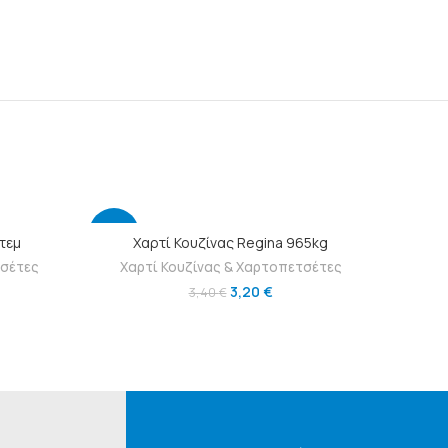
-6%
-21%
Ι
ΠΡΟΣΘΉΚΗ ΣΤΟ ΚΑΛΆΘΙ
τεμ
Χαρτί Κουζίνας Regina 965kg
Χ
τσέτες
Χαρτί Κουζίνας & Χαρτοπετσέτες
Χαρ
3,20
€
NEW
HOT
3,40
€