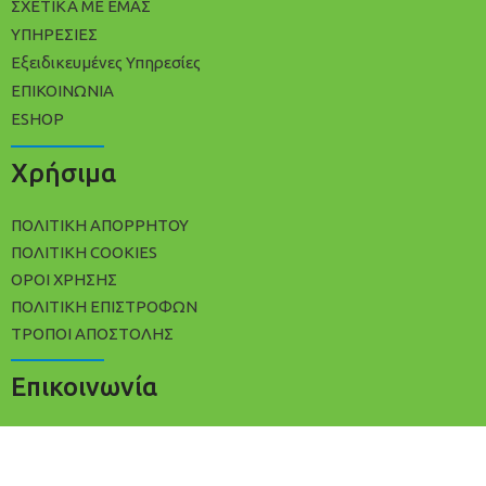
ΣΧΕΤΙΚΑ ΜΕ ΕΜΑΣ
ΥΠΗΡΕΣΙΕΣ
Εξειδικευμένες Υπηρεσίες
ΕΠΙΚΟΙΝΩΝΙΑ
ESHOP
Χρήσιμα
ΠΟΛΙΤΙΚΉ ΑΠΟΡΡΉΤΟΥ
ΠΟΛΊΤΙΚΗ COOKIES
ΌΡΟΙ ΧΡΉΣΗΣ
ΠΟΛΙΤΙΚΉ ΕΠΙΣΤΡΟΦΏΝ
ΤΡΌΠΟΙ ΑΠΟΣΤΟΛΉΣ
Επικοινωνία
+30 2102533809
info@avracleaning.gr