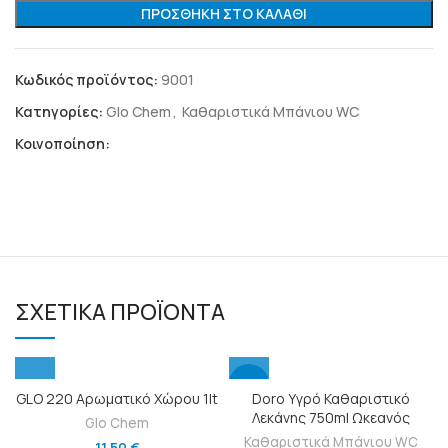
ΠΡΟΣΘΉΚΗ ΣΤΟ ΚΑΛΆΘΙ
Κωδικός προϊόντος:
9001
Κατηγορίες:
Glo Chem
,
Καθαριστικά Μπάνιου WC
Κοινοποίηση:
ΣΧΕΤΙΚΆ ΠΡΟΪΌΝΤΑ
-9%
GLO 220 Αρωματικό Χώρου 1lt
Doro Υγρό Καθαριστικό
Λεκάνης 750ml Ωκεανός
Glo Chem
Καθαριστικά Μπάνιου WC
11,50
€