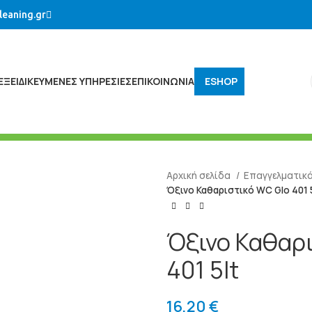
leaning.gr
ΕΞΕΙΔΙΚΕΥΜΈΝΕΣ ΥΠΗΡΕΣΊΕΣ
ΕΠΙΚΟΙΝΩΝΙΑ
ESHOP
Αρχική σελίδα
Επαγγελματικ
Όξινο Καθαριστικό WC Glo 401 
Όξινο Καθαρι
401 5lt
16,20
€