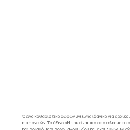
Όξινο καθαριστικό χώρων υγιεινής ιδανικό για αρχικο
επιφανειών. Το όξινο pH του είναι πιο αποτελεσματι
καθαρισμό μαρμάρων, αλουμινίου και ακρυλικών υλικών