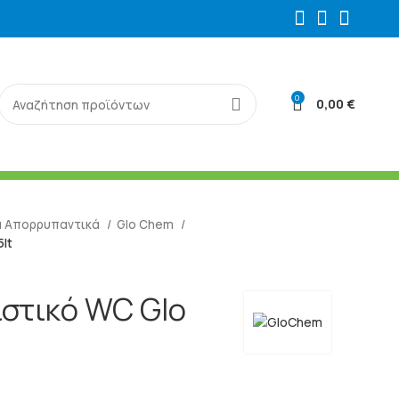
0
0,00
€
ά Απορρυπαντικά
Glo Chem
5lt
στικό WC Glo