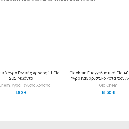
ΠΡΟΣΘΉΚΗ ΣΤΟ ΚΑΛΆΘΙ
ΠΡΟΣΘΉΚΗ ΣΤΟ ΚΑΛΆΘ
ικό Υγρό Γενικής Χρήσης 1lt Glo
Glochem Επαγγελματικό Glo 402
202 Λεβάντα
Υγρό Καθαριστικό Κατά των Αλ
 Chem
,
Υγρά Γενικής Χρήσης
Glo Chem
1,90
€
18,50
€