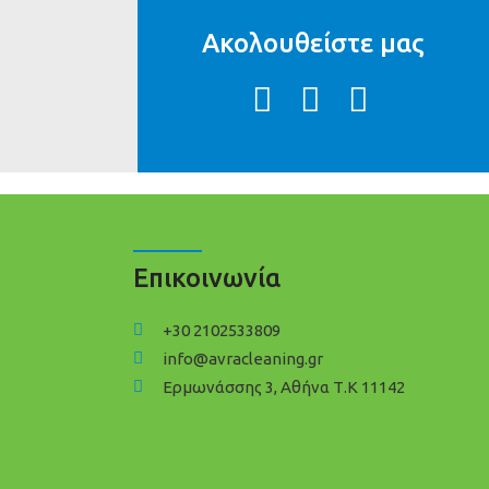
Ακολουθείστε μας
Επικοινωνία
+30 2102533809
info@avracleaning.gr
Ερμωνάσσης 3, Αθήνα Τ.Κ 11142