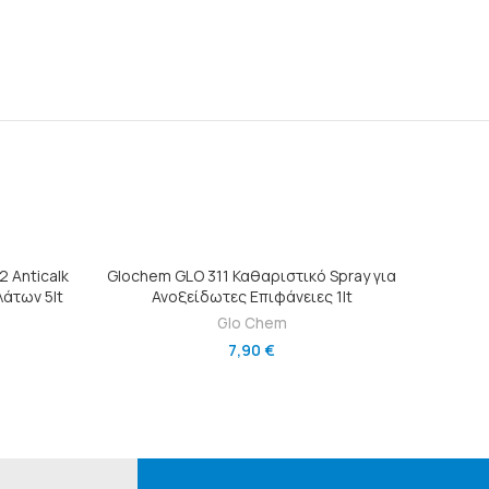
Ι
ΠΡΟΣΘΉΚΗ ΣΤΟ ΚΑΛΆΘΙ
 Anticalk
Glochem GLO 311 Καθαριστικό Spray για
Καθαρισ
άτων 5lt
Ανοξείδωτες Επιφάνειες 1lt
Glo Chem
Gl
7,90
€