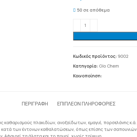
50 σε απόθεμα
Κωδικός προϊόντος:
9002
Κατηγορία:
Glo Chem
Κοινοποίηση:
ΠΕΡΙΓΡΑΦΉ
ΕΠΙΠΛΈΟΝ ΠΛΗΡΟΦΟΡΊΕΣ
ύς καθαρισμούς πλακιδίων, ανοξείδωτων, εμαγιέ, πορσελάνης κ.ά.
κό κατά των έντονων καθαλατώσεων, όπως επίσης των σαπουνιών κ
. Αφαιρεί τα άλατα και το πουρί, χωρίς τρίψιμο.