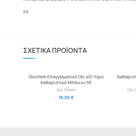
5lt
ΣΧΕΤΙΚΆ ΠΡΟΪΌΝΤΑ
ΠΡΟΣΘΉΚΗ ΣΤΟ ΚΑΛΆΘΙ
Glochem Επαγγελματικό Glo 401 Υγρό
Καθαριστ
Καθαριστικό Μπάνιου 5lt
Glo Chem
Glo
16,00
€