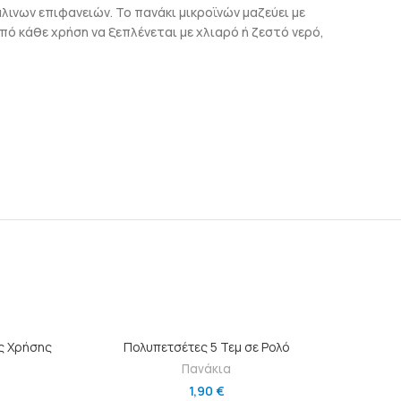
λινων επιφανειών. Το πανάκι μικροϊνών μαζεύει με
από κάθε χρήση να ξεπλένεται με χλιαρό ή ζεστό νερό,
Ι
ΠΡΟΣΘΉΚΗ ΣΤΟ ΚΑΛΆΘΙ
ς Χρήσης
Πολυπετσέτες 5 Τεμ σε Ρολό
Σπογγο
Πανάκια
1,90
€