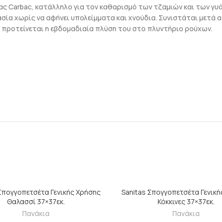
ας Carbac, κατάλληλο για τον καθαρισμό των τζαμιών και των γυά
ρασία χωρίς να αφήνει υπολείμματα και χνούδια. Συνιστάται μετά 
 προτείνεται η εβδομαδιαία πλύση του στο πλυντήριο ρούχων.
ΠΡΟΣΘΉΚΗ ΣΤΟ ΚΑΛΆΘΙ
ΠΡΟΣΘΉΚΗ ΣΤΟ ΚΑΛΆΘ
Σπογγοπετσέτα Γενικής Χρήσης
Sanitas Σπογγοπετσέτα Γενική
Θαλασσί 37×37εκ.
Κόκκινες 37×37εκ.
Πανάκια
Πανάκια