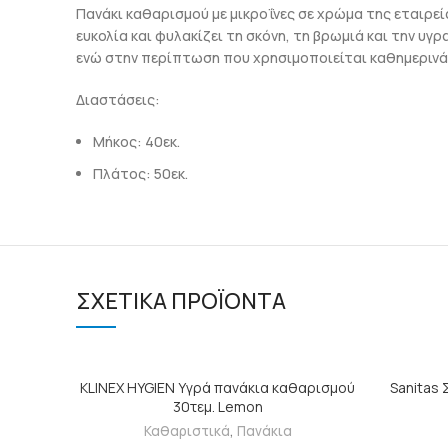
Πανάκι καθαρισμού με μικροΐνες σε χρώμα της εταιρεί
ευκολία και φυλακίζει τη σκόνη, τη βρωμιά και την υγ
ενώ στην περίπτωση που χρησιμοποιείται καθημερινά
Διαστάσεις:
Μήκος: 40εκ.
Πλάτος: 50εκ.
ΣΧΕΤΙΚΆ ΠΡΟΪΌΝΤΑ
ΠΡΟΣΘΉΚΗ ΣΤΟ ΚΑΛΆΘΙ
KLINEX HYGIEN Υγρά πανάκια καθαρισμού
Sanitas 
30τεμ. Lemon
Καθαριστικά
,
Πανάκια