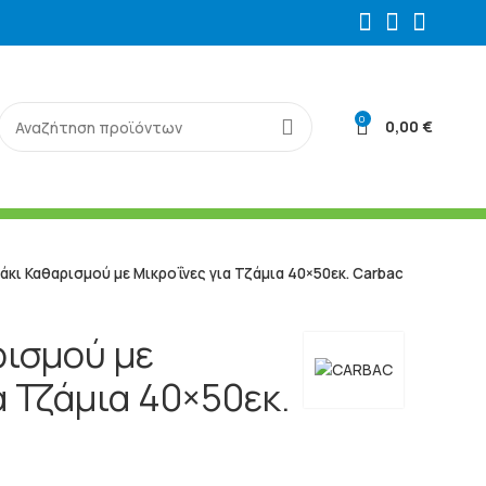
0
0,00
€
άκι Καθαρισμού με Μικροΐνες για Τζάμια 40×50εκ. Carbac
ρισμού με
α Τζάμια 40×50εκ.