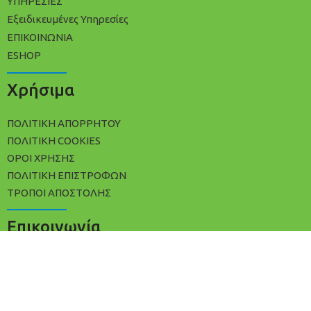
ΥΠΗΡΕΣΙΕΣ
Εξειδικευμένες Υπηρεσίες
ΕΠΙΚΟΙΝΩΝΙΑ
ESHOP
Χρήσιμα
ΠΟΛΙΤΙΚΉ ΑΠΟΡΡΉΤΟΥ
ΠΟΛΊΤΙΚΗ COOKIES
ΌΡΟΙ ΧΡΉΣΗΣ
ΠΟΛΙΤΙΚΉ ΕΠΙΣΤΡΟΦΏΝ
ΤΡΌΠΟΙ ΑΠΟΣΤΟΛΉΣ
Επικοινωνία
+30 2102533809
info@avracleaning.gr
Ερμωνάσσης 3, Αθήνα Τ.Κ 11142