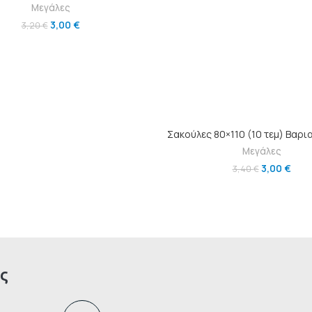
Μεγάλες
3,00
€
3,20
€
ΠΡΟΣΘΉΚΗ ΣΤΟ ΚΑΛΆΘ
Σακούλες 80×110 (10 τεμ) Βαρι
Μεγάλες
3,00
€
3,40
€
ς