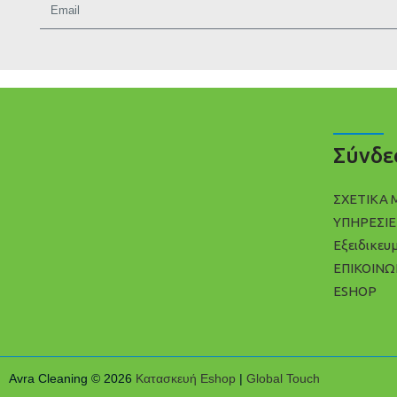
Σύνδε
ΣΧΕΤΙΚΑ 
ΥΠΗΡΕΣΙΕ
Εξειδικευ
ΕΠΙΚΟΙΝΩ
ESHOP
Avra Cleaning © 2026
Κατασκευή Eshop
|
Global Touch