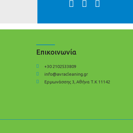
Επικοινωνία
+30 2102533809
info@avracleaning.gr
Ερμωνάσσης 3, Αθήνα Τ.Κ 11142