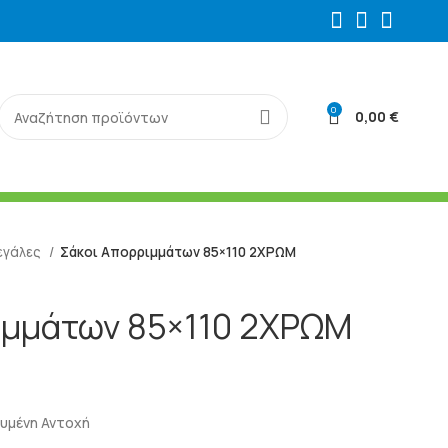
0
0,00
€
εγάλες
Σάκοι Απορριμμάτων 85×110 2ΧΡΩΜ
ιμμάτων 85×110 2ΧΡΩΜ
υμένη Αντοχή