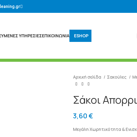
leaning.gr
ΚΕΥΜΈΝΕΣ ΥΠΗΡΕΣΊΕΣ
ΕΠΙΚΟΙΝΩΝΙΑ
ESHOP
Αρχική σελίδα
Σακούλες
Μ
Σάκοι Απορρ
3,60
€
Μεγάλη Χωρητικότητα & Ενισχ