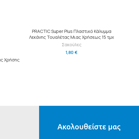
ΠΡΟΣΘΉΚΗ ΣΤΟ ΚΑΛΆΘΙ
PRACTIC Super Plus Πλαστικό Κάλυμμα
Λεκάνης Τουαλέτας Μιας Χρήσεως 15 τμχ
Σακούλες
Σακού
1,80
€
Ι
ας Χρήσης
Ακολουθείστε μας