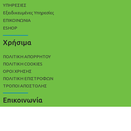
ΥΠΗΡΕΣΙΕΣ
Εξειδικευμένες Υπηρεσίες
ΕΠΙΚΟΙΝΩΝΙΑ
ESHOP
Χρήσιμα
ΠΟΛΙΤΙΚΉ ΑΠΟΡΡΉΤΟΥ
ΠΟΛΊΤΙΚΗ COOKIES
ΌΡΟΙ ΧΡΉΣΗΣ
ΠΟΛΙΤΙΚΉ ΕΠΙΣΤΡΟΦΏΝ
ΤΡΌΠΟΙ ΑΠΟΣΤΟΛΉΣ
Επικοινωνία
+30 2102533809
info@avracleaning.gr
Ερμωνάσσης 3, Αθήνα Τ.Κ 11142