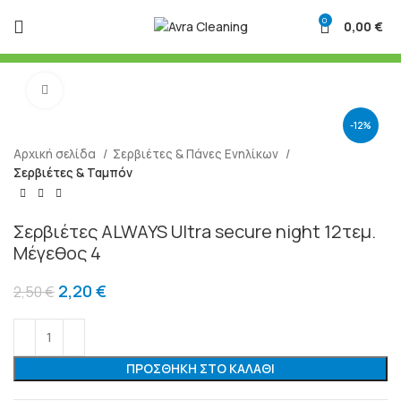
0
0,00
€
Μεγένθυση
-12%
Αρχική σελίδα
Σερβιέτες & Πάνες Ενηλίκων
Σερβιέτες & Ταμπόν
Σερβιέτες ALWAYS Ultra secure night 12τεμ.
Μέγεθος 4
2,20
€
2,50
€
ΠΡΟΣΘΉΚΗ ΣΤΟ ΚΑΛΆΘΙ