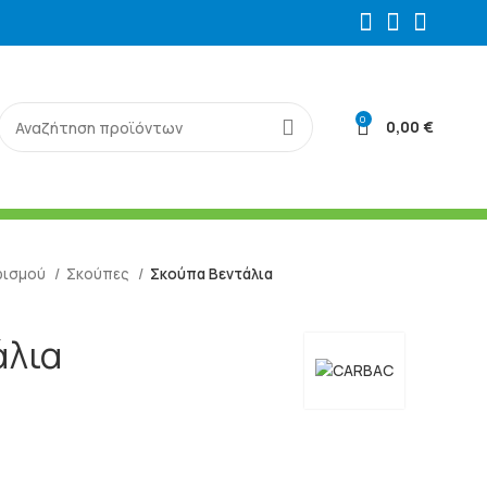
0
0,00
€
ρισμού
Σκούπες
Σκούπα Βεντάλια
άλια