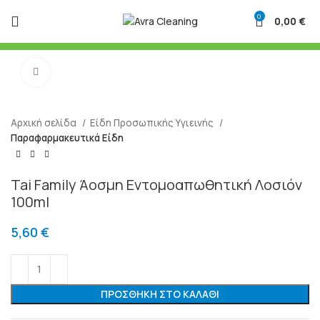
0
0,00
€
Μεγένθυση
Αρχική σελίδα
Είδη Προσωπικής Υγιεινής
Παραφαρμακευτικά Είδη
Tai Family Άοσμη Εντομοαπωθητική Λοσιόν
100ml
5,60
€
ΠΡΟΣΘΉΚΗ ΣΤΟ ΚΑΛΆΘΙ