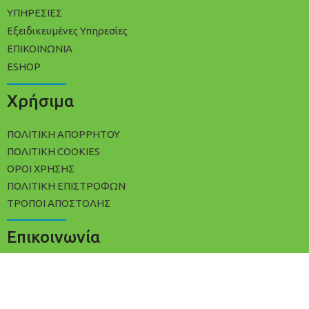
ΥΠΗΡΕΣΙΕΣ
Εξειδικευμένες Υπηρεσίες
ΕΠΙΚΟΙΝΩΝΙΑ
ESHOP
Χρήσιμα
ΠΟΛΙΤΙΚΉ ΑΠΟΡΡΉΤΟΥ
ΠΟΛΊΤΙΚΗ COOKIES
ΌΡΟΙ ΧΡΉΣΗΣ
ΠΟΛΙΤΙΚΉ ΕΠΙΣΤΡΟΦΏΝ
ΤΡΌΠΟΙ ΑΠΟΣΤΟΛΉΣ
Επικοινωνία
+30 2102533809
info@avracleaning.gr
Ερμωνάσσης 3, Αθήνα Τ.Κ 11142