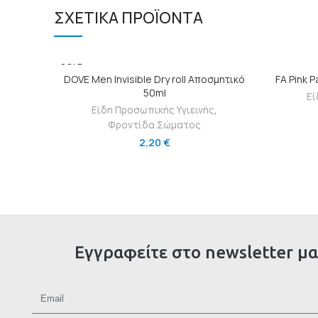
ΣΧΕΤΙΚΆ ΠΡΟΪΌΝΤΑ
SOLD
ΔΙΑΒΆΣΤΕ ΠΕΡΙΣΣΌΤΕΡΑ
OUT
DOVE Men Invisible Dry roll Αποσμητικό
FΑ Pink 
50ml
Εί
Είδη Προσωπικής Υγιεινής
,
Φροντίδα Σώματος
2,20
€
Εγγραφείτε στο newsletter μα