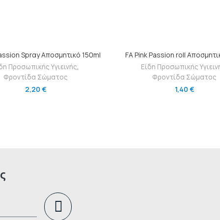
ΠΡΟΣΘΉΚΗ ΣΤΟ ΚΑΛΆΘΙ
ΠΡΟΣΘΉΚΗ ΣΤΟ ΚΑΛΆΘ
Passion Sprαy Αποσμητικό 150ml
FA Pink Passion roll Αποσμητ
δη Προσωπικής Υγιεινής
,
Είδη Προσωπικής Υγιειν
Φροντίδα Σώματος
Φροντίδα Σώματος
2,20
€
1,40
€
ς