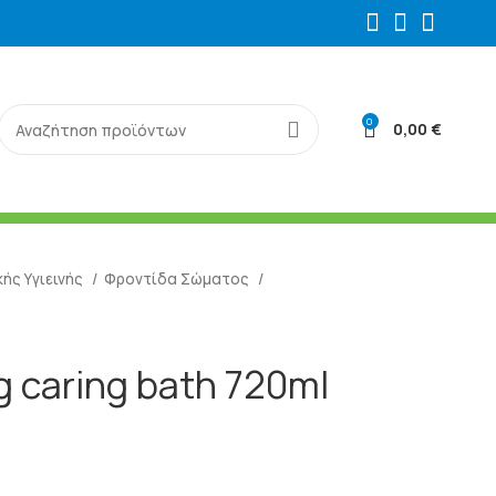
0
0,00
€
ής Υγιεινής
Φροντίδα Σώματος
 caring bath 720ml