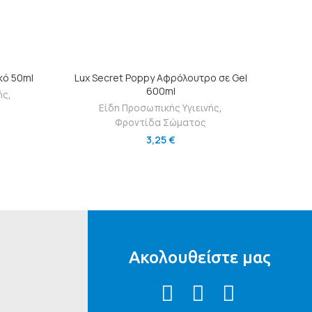
Ι
ΠΡΟΣΘΉΚΗ ΣΤΟ ΚΑΛΆΘΙ
ικό 50ml
Lux Secret Poppy Αφρόλουτρο σε Gel
600ml
ής
,
Σ
Είδη Προσωπικής Υγιεινής
,
Φροντίδα Σώματος
3,25
€
Ακολουθείστε μας